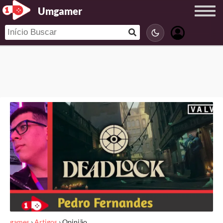
Umgamer
games
›
Artigos
›
Opinião