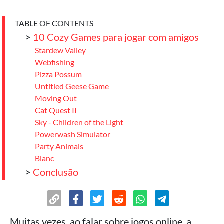
TABLE OF CONTENTS
>
10 Cozy Games para jogar com amigos
Stardew Valley
Webfishing
Pizza Possum
Untitled Geese Game
Moving Out
Cat Quest II
Sky - Children of the Light
Powerwash Simulator
Party Animals
Blanc
>
Conclusão
Muitas vezes, ao falar sobre jogos online, a