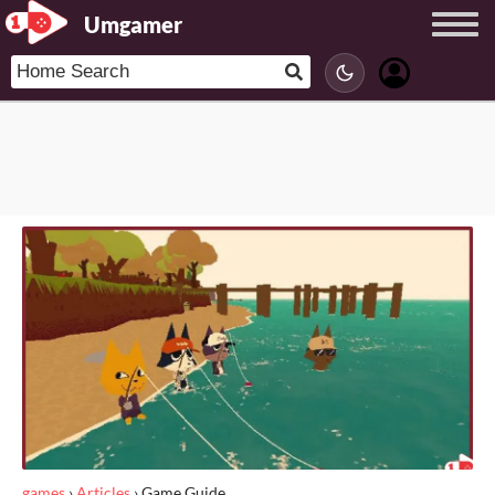
Umgamer
games
›
Articles
›
Game Guide