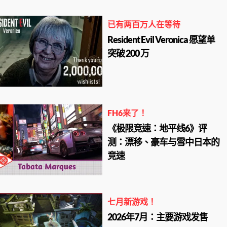
已有两百万人在等待
Resident Evil Veronica 愿望单
突破 200 万
FH6来了！
《极限竞速：地平线6》评
测：漂移、豪车与雪中日本的
竞速
七月新游戏！
2026年7月：主要游戏发售