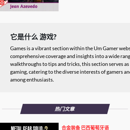
它是什么 游戏?
Games is a vibrant section within the Um Gamer websi
comprehensive coverage and insights into a wide ran
walkthroughs to tips and tricks, this section serves as 
gaming, catering to the diverse interests of gamers a
among enthusiasts.
热门文章
合金装备 巴西葡萄牙语