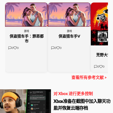
游戏
游戏
侠盗猎车手：罪恶都
侠盗猎车手V
→
市
0
0
0
0
游
荒野大镖
0
0
查看所有参考文献 >
对 Xbox 进行更多控制
Xbox准备在截图中加入聊天功
能并恢复云端存档