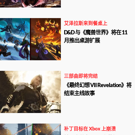
艾泽拉斯来到餐桌上
D&D 与《魔兽世界》将在 11
月推出桌游扩展
三部曲即将完结
《最终幻想 VII Revelation》将
结束主线故事
补丁目标在 Xbox 上崩溃