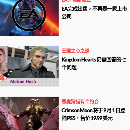
EA完成出售，不再是一家上市
公司
王国之心之谜
Kingdom Hearts 仍需回答的七
个问题
恶魔狩猎有个约会
Crimson Moon 将于 9 月 1 日登
陆 PS5，售价 19.99 美元