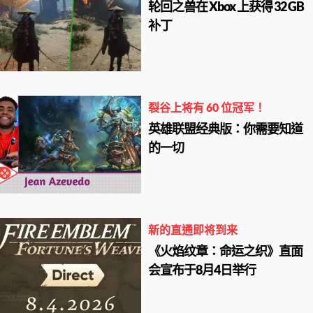
轮回之兽在 Xbox 上获得 32 GB
补丁
裂谷上将有 60 位冠军！
英雄联盟经典版：你需要知道
的一切
新的直通即将到来
《火焰纹章：命运之织》直面
会宣布于8月4日举行