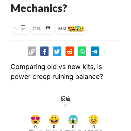
Mechanics?
1
7165
5813
Comparing old vs new kits, is
power creep ruining balance?
反应
0
0
0
0
0