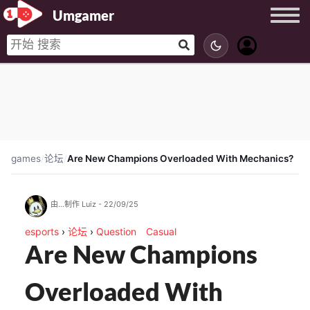
Umgamer
games
/
论坛
/
Are New Champions Overloaded With Mechanics?
由...制作 Luiz - 22/09/25
esports
›
论坛
›
Question
Casual
Are New Champions
Overloaded With