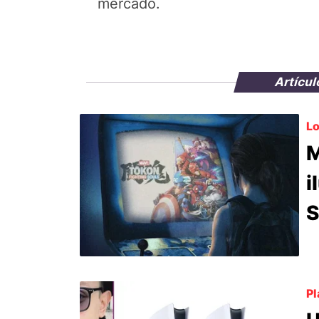
mercado.
Artícul
Lo
M
i
S
Pl