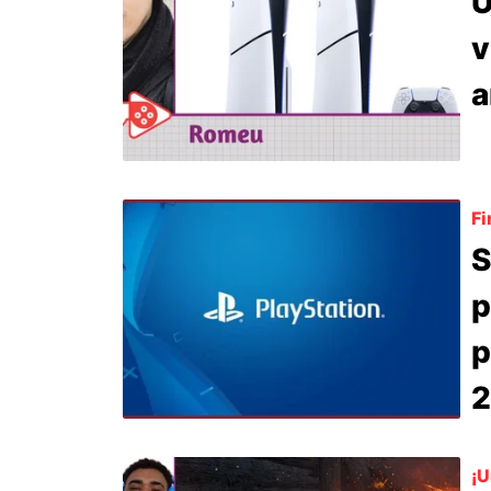
U
v
a
Fi
S
p
p
¡U