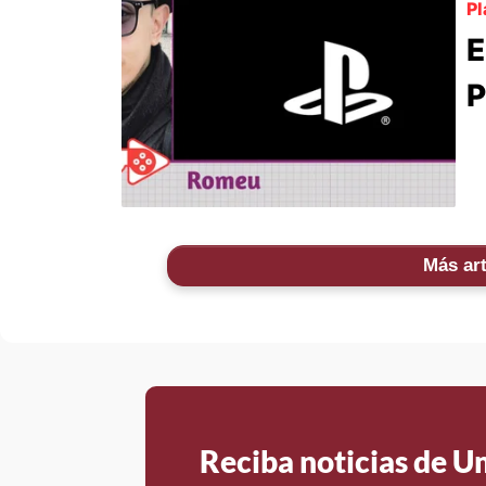
Pl
E
P
Más art
Reciba noticias de 