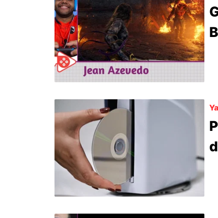
G
B
Ya
P
d