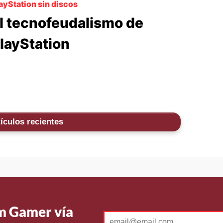
ayStation sin discos
l tecnofeudalismo de
layStation
ículos recientes
Um Gamer vía