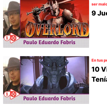
ser mal
9 Ju
En tus p
10 V
Tení