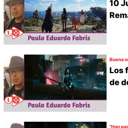
10 J
Rem
Buena s
Los 
de d
"Han pa