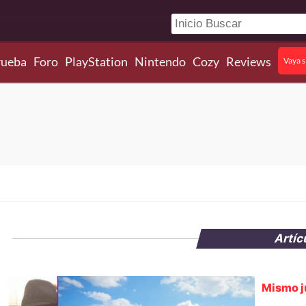
rueba
Foro
PlayStation
Nintendo
Cozy
Reviews
Vaya s
Artíc
Mismo j