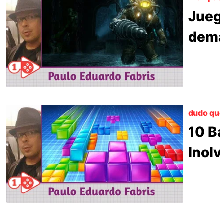
Jueg
dema
dudo que
10 B
Inol