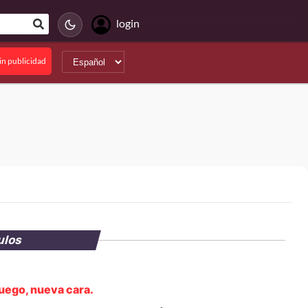
login
in publicidad
ulos
uego, nueva cara.