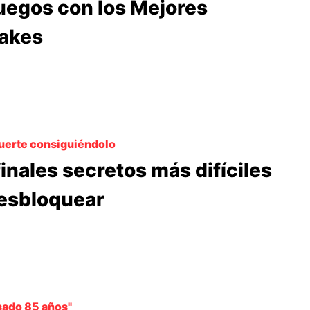
uegos con los Mejores
akes
uerte consiguiéndolo
finales secretos más difíciles
esbloquear
sado 85 años"