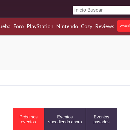
ueba
Foro
PlayStation
Nintendo
Cozy
Reviews
Vaya s
Próximos
Eventos
Eventos
eventos
sucediendo ahora
pasados