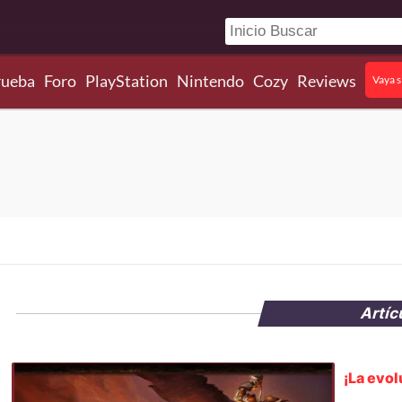
rueba
Foro
PlayStation
Nintendo
Cozy
Reviews
Vaya s
Artíc
¡La evol