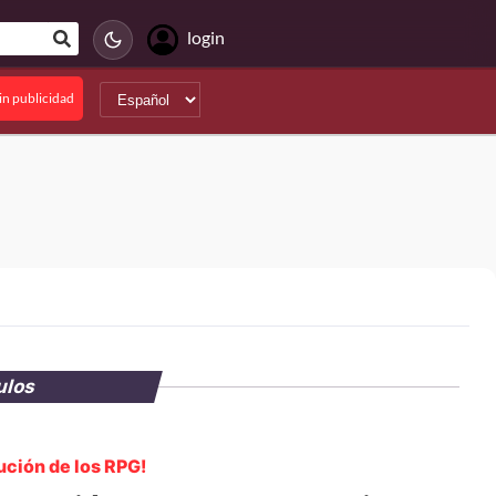
login
in publicidad
ulos
ución de los RPG!