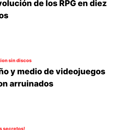
volución de los RPG en diez
os
ion sin discos
ño y medio de videojuegos
on arruinados
s secretos!