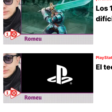
Los 
difí
PlayStat
El t