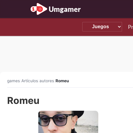
Umgamer
P
games
/
Artículos
/
autores
/
Romeu
Romeu