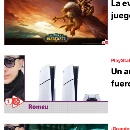
La e
jueg
PlayStat
Un a
fuer
¡Grande